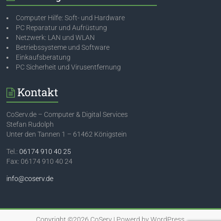
Computer Hilfe: Soft- und Hardware
PC Reparatur und Aufrüstung
Netzwerk: LAN und WLAN
Betriebssysteme und Software
Einkaufsberatung
PC Sicherheit und Virusentfernung
Kontakt
CoServ.de – Computer & Digital Services
Stefan Rudolph
Unter den Tannen 1 – 61462 Königstein
Tel.:
06174 910 40 25
Fax: 06174 910 40 24
info@coserv.de
Copyright ©2026
CoServ
| Powerd by
WordPress