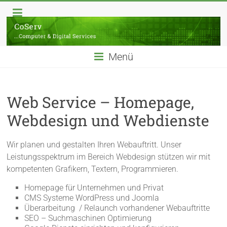
Skip
CoServ
to
content
Computer
|
Menü
Hilfe
|
Reparatur
Web Service – Homepage,
|
Videoüberwachung
Webdesign und Webdienste
|
Webdesign
Wir planen und gestalten Ihren Webauftritt. Unser
in
Leistungsspektrum im Bereich Webdesign stützen wir mit
Königstein
kompetenten Grafikern, Textern, Programmieren.
im
Taunus
Homepage für Unternehmen und Privat
CMS Systeme WordPress und Joomla
Überarbeitung / Relaunch vorhandener Webauftritte
SEO – Suchmaschinen Optimierung