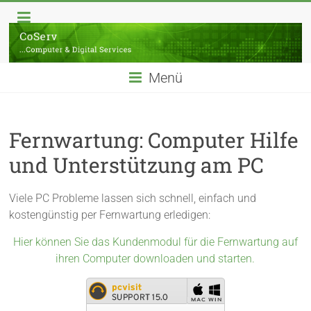
Skip
CoServ
to
content
Computer
|
Menü
Hilfe
|
Reparatur
Fernwartung: Computer Hilfe
|
Videoüberwachung
und Unterstützung am PC
|
Webdesign
Viele PC Probleme lassen sich schnell, einfach und
in
kostengünstig per Fernwartung erledigen:
Königstein
im
Hier können Sie das Kundenmodul für die Fernwartung auf
Taunus
ihren Computer downloaden und starten.