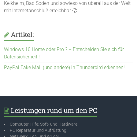
Kelkheim, Bad Soden und sowieso von überall aus der Welt
mit Internetanschluß erreichbar 🙂
Artikel:
Windows 10 Home oder Pro ? – Entscheiden Sie sich für
Datensicherheit !
PayPal Fake Mail (und andere) in Thunderbird erkennen!
Leistungen rund um den PC
Computer Hilfe: Soft- und Hardware
PC Reparatur und Aufrüstung
Netzwerk: LAN und WLAN